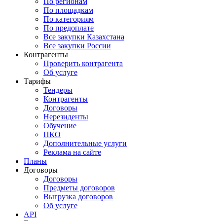
По регионам
По площадкам
По категориям
По предоплате
Все закупки Казахстана
Все закупки России
Контрагенты
Проверить контрагента
Об услуге
Тарифы
Тендеры
Контрагенты
Договоры
Нерезиденты
Обучение
ПКО
Дополнительные услуги
Реклама на сайте
Планы
Договоры
Договоры
Предметы договоров
Выгрузка договоров
Об услуге
API