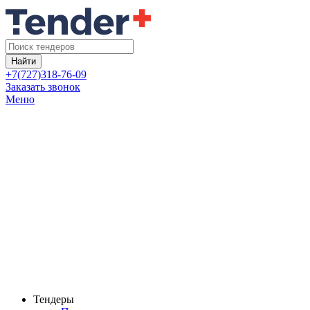
Найти
+7(727)318-76-09
Заказать звонок
Меню
Тендеры