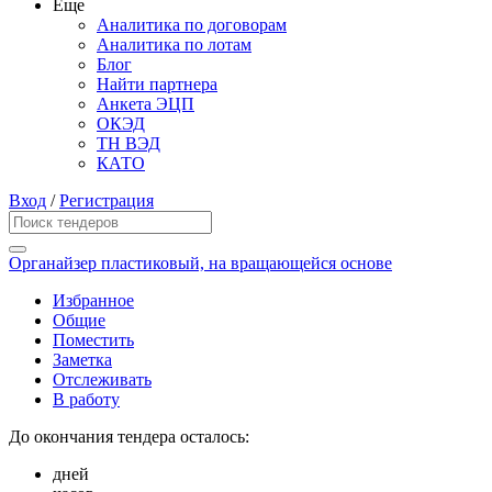
Еще
Аналитика по договорам
Аналитика по лотам
Блог
Найти партнера
Анкета ЭЦП
ОКЭД
ТН ВЭД
КАТО
Вход
/
Регистрация
Органайзер пластиковый, на вращающейся основе
Избранное
Общие
Поместить
Заметка
Отслеживать
В работу
До окончания тендера осталось:
дней