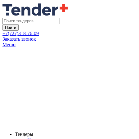
Найти
+7(727)318-76-09
Заказать звонок
Меню
Тендеры