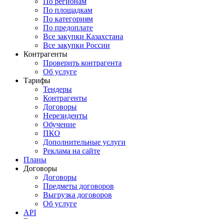
По регионам
По площадкам
По категориям
По предоплате
Все закупки Казахстана
Все закупки России
Контрагенты
Проверить контрагента
Об услуге
Тарифы
Тендеры
Контрагенты
Договоры
Нерезиденты
Обучение
ПКО
Дополнительные услуги
Реклама на сайте
Планы
Договоры
Договоры
Предметы договоров
Выгрузка договоров
Об услуге
API