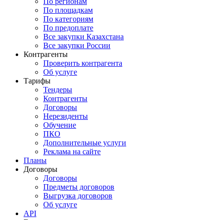
По регионам
По площадкам
По категориям
По предоплате
Все закупки Казахстана
Все закупки России
Контрагенты
Проверить контрагента
Об услуге
Тарифы
Тендеры
Контрагенты
Договоры
Нерезиденты
Обучение
ПКО
Дополнительные услуги
Реклама на сайте
Планы
Договоры
Договоры
Предметы договоров
Выгрузка договоров
Об услуге
API