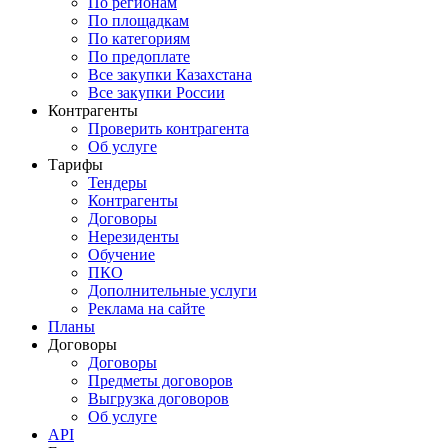
По регионам
По площадкам
По категориям
По предоплате
Все закупки Казахстана
Все закупки России
Контрагенты
Проверить контрагента
Об услуге
Тарифы
Тендеры
Контрагенты
Договоры
Нерезиденты
Обучение
ПКО
Дополнительные услуги
Реклама на сайте
Планы
Договоры
Договоры
Предметы договоров
Выгрузка договоров
Об услуге
API