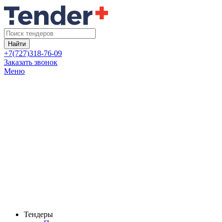
Найти
+7(727)318-76-09
Заказать звонок
Меню
Тендеры