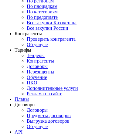
По регионам
По площадкам
По категориям
По предоплате
Все закупки Казахстана
Все закупки России
Контрагенты
Проверить контрагента
Об услуге
Тарифы
Тендеры
Контрагенты
Договоры
Нерезиденты
Обучение
ПКО
Дополнительные услуги
Реклама на сайте
Планы
Договоры
Договоры
Предметы договоров
Выгрузка договоров
Об услуге
API