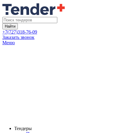
Найти
+7(727)318-76-09
Заказать звонок
Меню
Тендеры