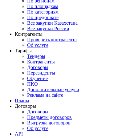
По регионам
По площадкам
По категориям
По предоплате
Все закупки Казахстана
Все закупки России
Контрагенты
Проверить контрагента
Об услуге
Тарифы
Тендеры
Контрагенты
Договоры
Нерезиденты
Обучение
ПКО
Дополнительные услуги
Реклама на сайте
Планы
Договоры
Договоры
Предметы договоров
Выгрузка договоров
Об услуге
API