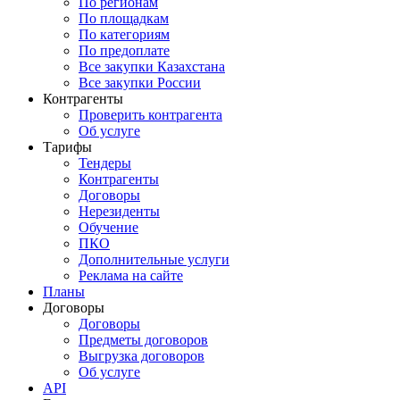
По регионам
По площадкам
По категориям
По предоплате
Все закупки Казахстана
Все закупки России
Контрагенты
Проверить контрагента
Об услуге
Тарифы
Тендеры
Контрагенты
Договоры
Нерезиденты
Обучение
ПКО
Дополнительные услуги
Реклама на сайте
Планы
Договоры
Договоры
Предметы договоров
Выгрузка договоров
Об услуге
API