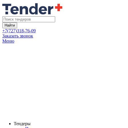
Найти
+7(727)318-76-09
Заказать звонок
Меню
Тендеры