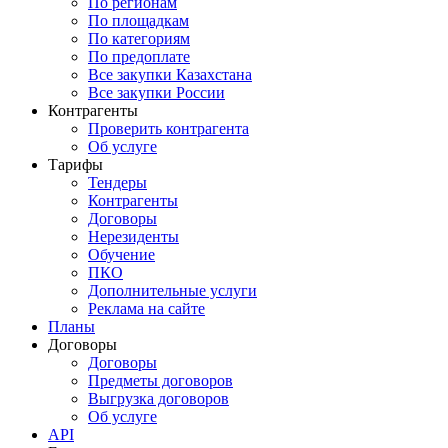
По регионам
По площадкам
По категориям
По предоплате
Все закупки Казахстана
Все закупки России
Контрагенты
Проверить контрагента
Об услуге
Тарифы
Тендеры
Контрагенты
Договоры
Нерезиденты
Обучение
ПКО
Дополнительные услуги
Реклама на сайте
Планы
Договоры
Договоры
Предметы договоров
Выгрузка договоров
Об услуге
API