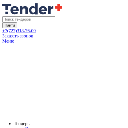
Найти
+7(727)318-76-09
Заказать звонок
Меню
Тендеры