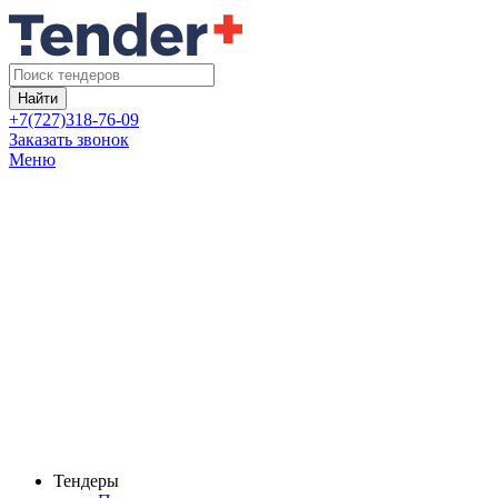
Найти
+7(727)318-76-09
Заказать звонок
Меню
Тендеры