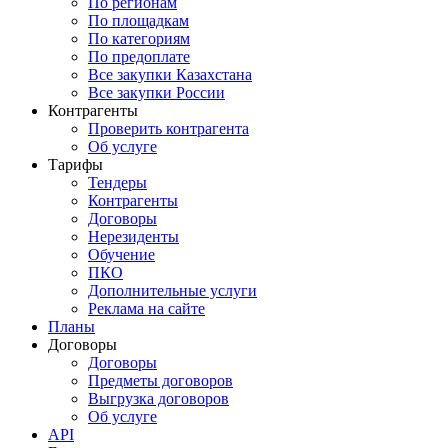
По регионам
По площадкам
По категориям
По предоплате
Все закупки Казахстана
Все закупки России
Контрагенты
Проверить контрагента
Об услуге
Тарифы
Тендеры
Контрагенты
Договоры
Нерезиденты
Обучение
ПКО
Дополнительные услуги
Реклама на сайте
Планы
Договоры
Договоры
Предметы договоров
Выгрузка договоров
Об услуге
API