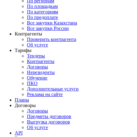
По регионам
По площадкам
По категориям
По предоплате
Все закупки Казахстана
Все закупки России
Контрагенты
Проверить контрагента
Об услуге
Тарифы
Тендеры
Контрагенты
Договоры
Нерезиденты
Обучение
ПКО
Дополнительные услуги
Реклама на сайте
Планы
Договоры
Договоры
Предметы договоров
Выгрузка договоров
Об услуге
API