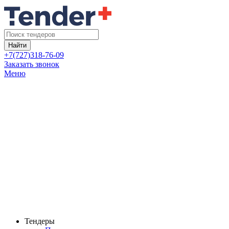
Найти
+7(727)318-76-09
Заказать звонок
Меню
Тендеры