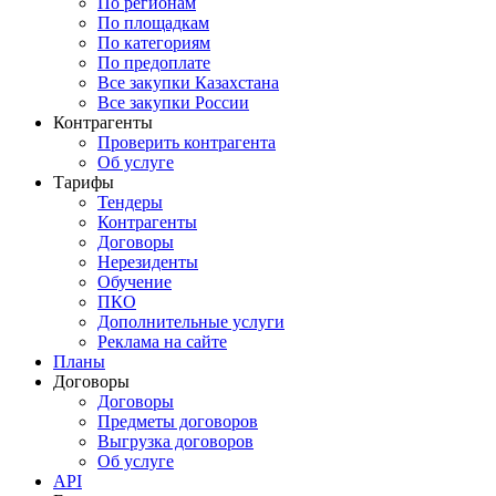
По регионам
По площадкам
По категориям
По предоплате
Все закупки Казахстана
Все закупки России
Контрагенты
Проверить контрагента
Об услуге
Тарифы
Тендеры
Контрагенты
Договоры
Нерезиденты
Обучение
ПКО
Дополнительные услуги
Реклама на сайте
Планы
Договоры
Договоры
Предметы договоров
Выгрузка договоров
Об услуге
API