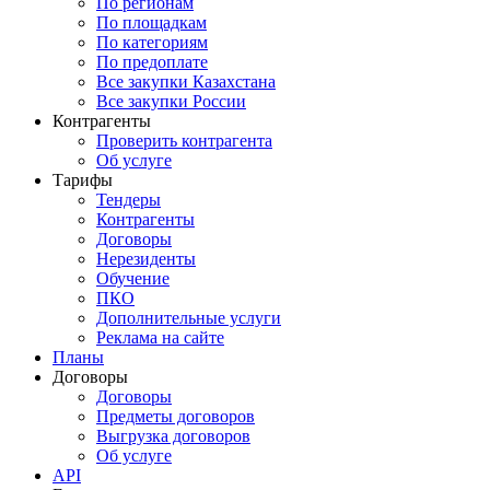
По регионам
По площадкам
По категориям
По предоплате
Все закупки Казахстана
Все закупки России
Контрагенты
Проверить контрагента
Об услуге
Тарифы
Тендеры
Контрагенты
Договоры
Нерезиденты
Обучение
ПКО
Дополнительные услуги
Реклама на сайте
Планы
Договоры
Договоры
Предметы договоров
Выгрузка договоров
Об услуге
API