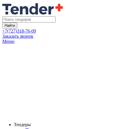
Найти
+7(727)318-76-09
Заказать звонок
Меню
Тендеры