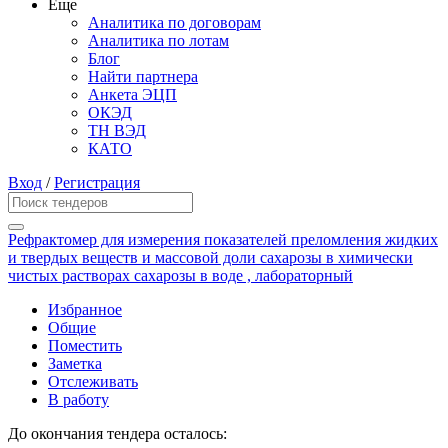
Еще
Аналитика по договорам
Аналитика по лотам
Блог
Найти партнера
Анкета ЭЦП
ОКЭД
ТН ВЭД
КАТО
Вход
/
Регистрация
Рефрактомер для измерения показателей преломления жидких
и твердых веществ и массовой доли сахарозы в химически
чистых растворах сахарозы в воде , лабораторный
Избранное
Общие
Поместить
Заметка
Отслеживать
В работу
До окончания тендера осталось: