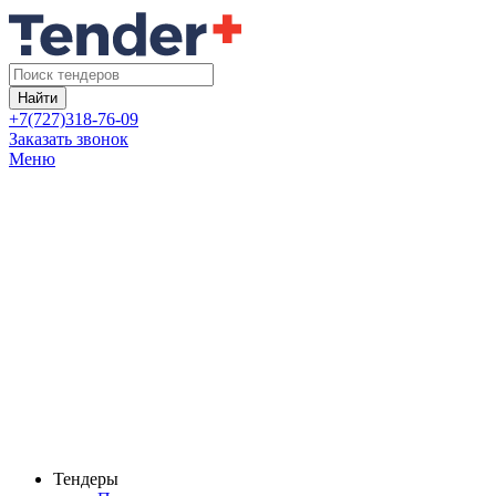
Найти
+7(727)318-76-09
Заказать звонок
Меню
Тендеры