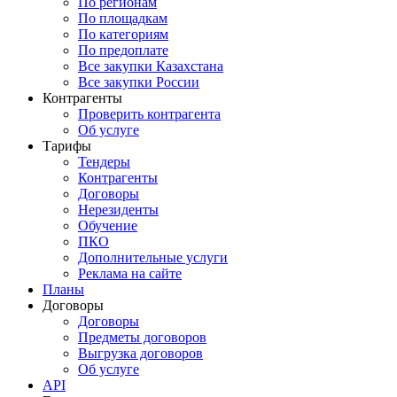
По регионам
По площадкам
По категориям
По предоплате
Все закупки Казахстана
Все закупки России
Контрагенты
Проверить контрагента
Об услуге
Тарифы
Тендеры
Контрагенты
Договоры
Нерезиденты
Обучение
ПКО
Дополнительные услуги
Реклама на сайте
Планы
Договоры
Договоры
Предметы договоров
Выгрузка договоров
Об услуге
API