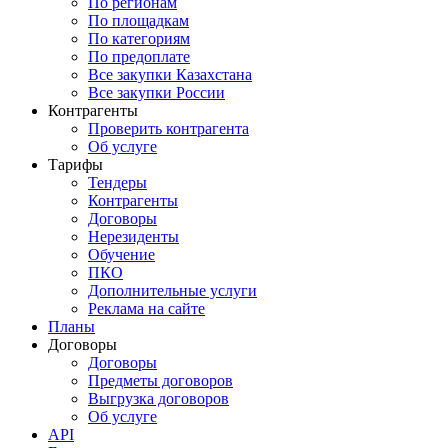
По регионам
По площадкам
По категориям
По предоплате
Все закупки Казахстана
Все закупки России
Контрагенты
Проверить контрагента
Об услуге
Тарифы
Тендеры
Контрагенты
Договоры
Нерезиденты
Обучение
ПКО
Дополнительные услуги
Реклама на сайте
Планы
Договоры
Договоры
Предметы договоров
Выгрузка договоров
Об услуге
API