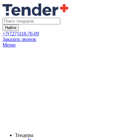
Найти
+7(727)318-76-09
Заказать звонок
Меню
Тендеры