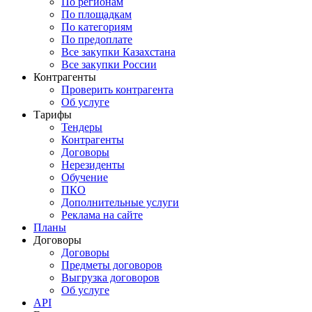
По регионам
По площадкам
По категориям
По предоплате
Все закупки Казахстана
Все закупки России
Контрагенты
Проверить контрагента
Об услуге
Тарифы
Тендеры
Контрагенты
Договоры
Нерезиденты
Обучение
ПКО
Дополнительные услуги
Реклама на сайте
Планы
Договоры
Договоры
Предметы договоров
Выгрузка договоров
Об услуге
API