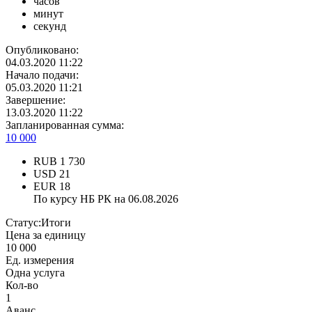
часов
минут
секунд
Опубликовано:
04.03.2020 11:22
Начало подачи:
05.03.2020 11:21
Завершение:
13.03.2020 11:22
Запланированная сумма:
10 000
RUB
1 730
USD
21
EUR
18
По курсу НБ РК на 06.08.2026
Статус:
Итоги
Цена за единицу
10 000
Ед. измерения
Одна услуга
Кол-во
1
Аванс