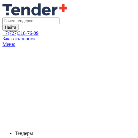
Найти
+7(727)318-76-09
Заказать звонок
Меню
Тендеры