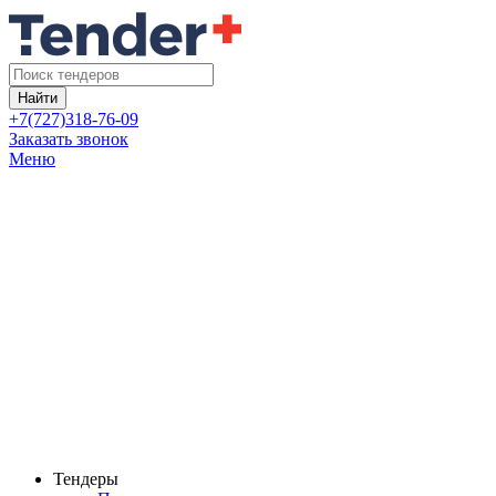
Найти
+7(727)318-76-09
Заказать звонок
Меню
Тендеры