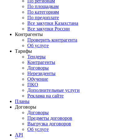
По регионам
По площадкам
По категориям
По предоплате
Все закупки Казахстана
Все закупки России
Контрагенты
Проверить контрагента
Об услуге
Тарифы
Тендеры
Контрагенты
Договоры
Нерезиденты
Обучение
ПКО
Дополнительные услуги
Реклама на сайте
Планы
Договоры
Договоры
Предметы договоров
Выгрузка договоров
Об услуге
API