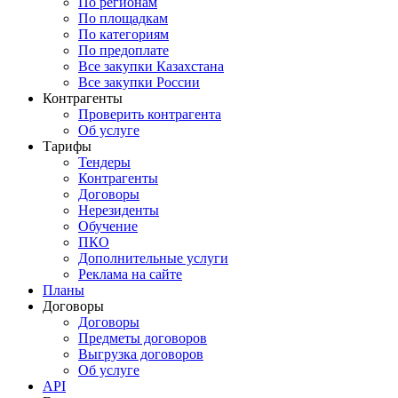
По регионам
По площадкам
По категориям
По предоплате
Все закупки Казахстана
Все закупки России
Контрагенты
Проверить контрагента
Об услуге
Тарифы
Тендеры
Контрагенты
Договоры
Нерезиденты
Обучение
ПКО
Дополнительные услуги
Реклама на сайте
Планы
Договоры
Договоры
Предметы договоров
Выгрузка договоров
Об услуге
API