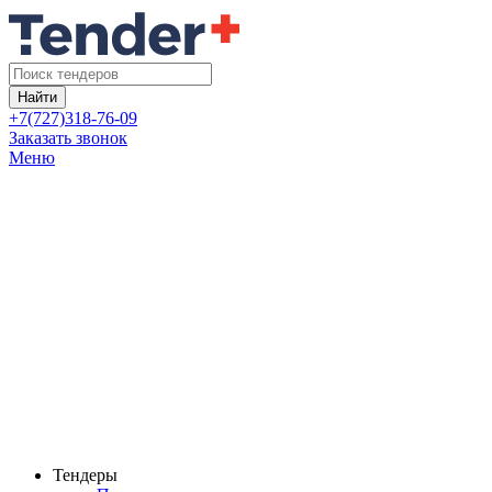
Найти
+7(727)318-76-09
Заказать звонок
Меню
Тендеры