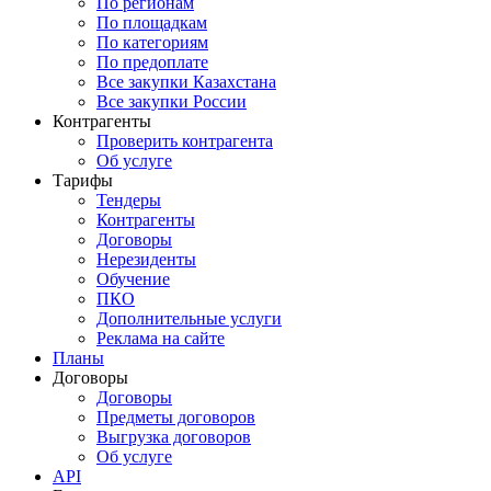
По регионам
По площадкам
По категориям
По предоплате
Все закупки Казахстана
Все закупки России
Контрагенты
Проверить контрагента
Об услуге
Тарифы
Тендеры
Контрагенты
Договоры
Нерезиденты
Обучение
ПКО
Дополнительные услуги
Реклама на сайте
Планы
Договоры
Договоры
Предметы договоров
Выгрузка договоров
Об услуге
API