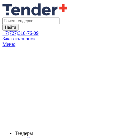
Найти
+7(727)318-76-09
Заказать звонок
Меню
Тендеры