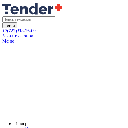
Найти
+7(727)318-76-09
Заказать звонок
Меню
Тендеры