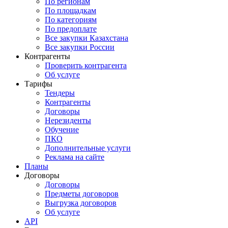
По регионам
По площадкам
По категориям
По предоплате
Все закупки Казахстана
Все закупки России
Контрагенты
Проверить контрагента
Об услуге
Тарифы
Тендеры
Контрагенты
Договоры
Нерезиденты
Обучение
ПКО
Дополнительные услуги
Реклама на сайте
Планы
Договоры
Договоры
Предметы договоров
Выгрузка договоров
Об услуге
API