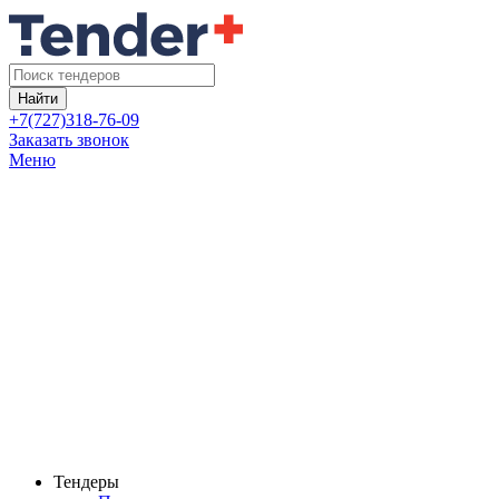
Найти
+7(727)318-76-09
Заказать звонок
Меню
Тендеры