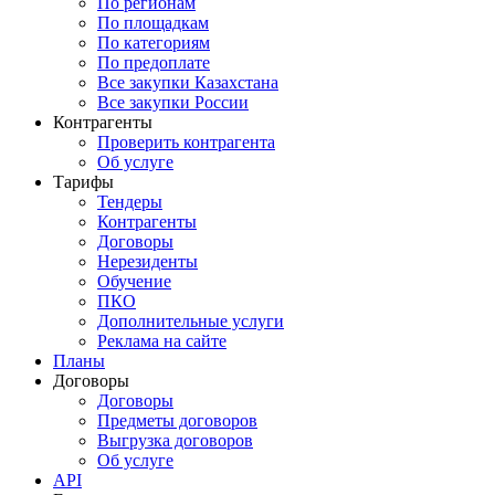
По регионам
По площадкам
По категориям
По предоплате
Все закупки Казахстана
Все закупки России
Контрагенты
Проверить контрагента
Об услуге
Тарифы
Тендеры
Контрагенты
Договоры
Нерезиденты
Обучение
ПКО
Дополнительные услуги
Реклама на сайте
Планы
Договоры
Договоры
Предметы договоров
Выгрузка договоров
Об услуге
API