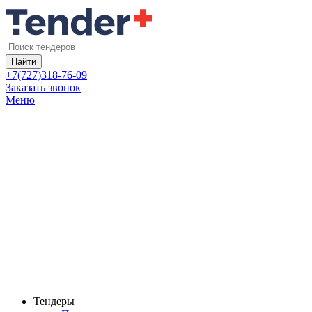
Найти
+7(727)318-76-09
Заказать звонок
Меню
Тендеры