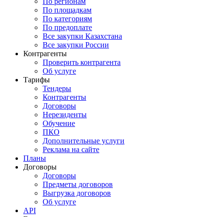
По регионам
По площадкам
По категориям
По предоплате
Все закупки Казахстана
Все закупки России
Контрагенты
Проверить контрагента
Об услуге
Тарифы
Тендеры
Контрагенты
Договоры
Нерезиденты
Обучение
ПКО
Дополнительные услуги
Реклама на сайте
Планы
Договоры
Договоры
Предметы договоров
Выгрузка договоров
Об услуге
API