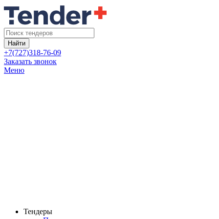
Найти
+7(727)318-76-09
Заказать звонок
Меню
Тендеры