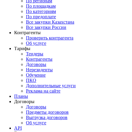
По регионам
По площадкам
По категориям
По предоплате
Все закупки Казахстана
Все закупки России
Контрагенты
Проверить контрагента
Об услуге
Тарифы
Тендеры
Контрагенты
Договоры
Нерезиденты
Обучение
ПКО
Дополнительные услуги
Реклама на сайте
Планы
Договоры
Договоры
Предметы договоров
Выгрузка договоров
Об услуге
API