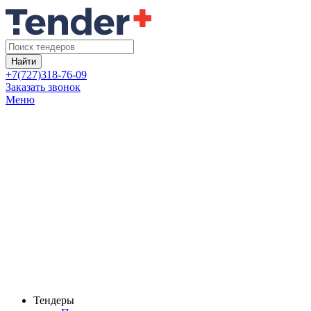
Найти
+7(727)318-76-09
Заказать звонок
Меню
Тендеры