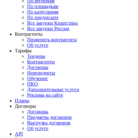
По регионам
По площадкам
По категориям
По предоплате
Все закупки Казахстана
Все закупки России
Контрагенты
Проверить контрагента
Об услуге
Тарифы
Тендеры
Контрагенты
Договоры
Нерезиденты
Обучение
ПКО
Дополнительные услуги
Реклама на сайте
Планы
Договоры
Договоры
Предметы договоров
Выгрузка договоров
Об услуге
API