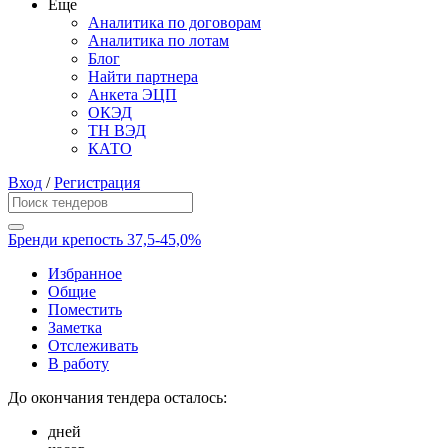
Еще
Аналитика по договорам
Аналитика по лотам
Блог
Найти партнера
Анкета ЭЦП
ОКЭД
ТН ВЭД
КАТО
Вход
/
Регистрация
Бренди крепость 37,5-45,0%
Избранное
Общие
Поместить
Заметка
Отслеживать
В работу
До окончания тендера осталось:
дней