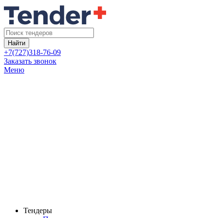
Найти
+7(727)318-76-09
Заказать звонок
Меню
Тендеры