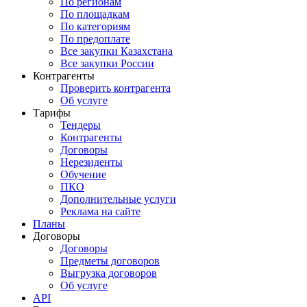
По регионам
По площадкам
По категориям
По предоплате
Все закупки Казахстана
Все закупки России
Контрагенты
Проверить контрагента
Об услуге
Тарифы
Тендеры
Контрагенты
Договоры
Нерезиденты
Обучение
ПКО
Дополнительные услуги
Реклама на сайте
Планы
Договоры
Договоры
Предметы договоров
Выгрузка договоров
Об услуге
API