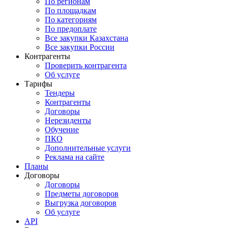
По регионам
По площадкам
По категориям
По предоплате
Все закупки Казахстана
Все закупки России
Контрагенты
Проверить контрагента
Об услуге
Тарифы
Тендеры
Контрагенты
Договоры
Нерезиденты
Обучение
ПКО
Дополнительные услуги
Реклама на сайте
Планы
Договоры
Договоры
Предметы договоров
Выгрузка договоров
Об услуге
API