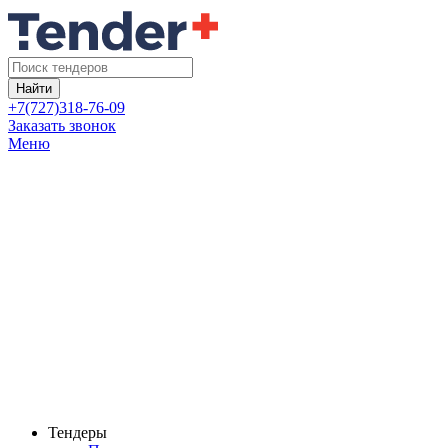
Найти
+7(727)318-76-09
Заказать звонок
Меню
Тендеры