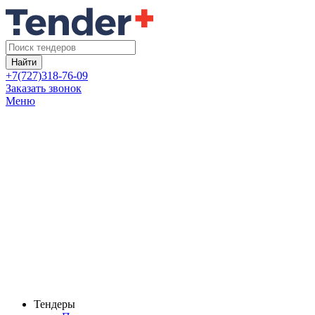
Найти
+7(727)318-76-09
Заказать звонок
Меню
Тендеры