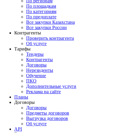
По регионам
По площадкам
По категориям
По предоплате
Все закупки Казахстана
Все закупки России
Контрагенты
Проверить контрагента
Об услуге
Тарифы
Тендеры
Контрагенты
Договоры
Нерезиденты
Обучение
ПКО
Дополнительные услуги
Реклама на сайте
Планы
Договоры
Договоры
Предметы договоров
Выгрузка договоров
Об услуге
API