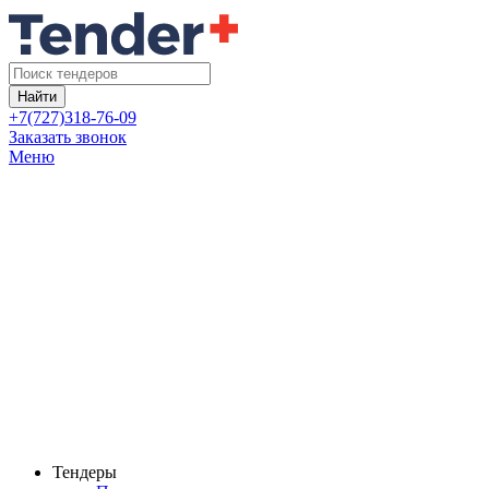
Найти
+7(727)318-76-09
Заказать звонок
Меню
Тендеры