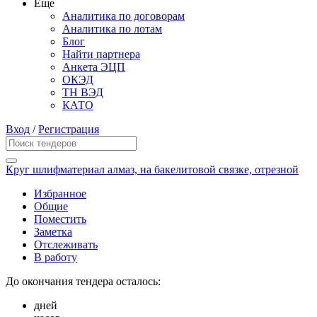
Еще
Аналитика по договорам
Аналитика по лотам
Блог
Найти партнера
Анкета ЭЦП
ОКЭД
ТН ВЭД
КАТО
Вход
/
Регистрация
Круг шлифматериал алмаз, на бакелитовой связке, отрезной
Избранное
Общие
Поместить
Заметка
Отслеживать
В работу
До окончания тендера осталось:
дней