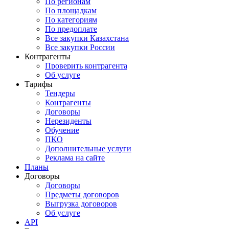
По регионам
По площадкам
По категориям
По предоплате
Все закупки Казахстана
Все закупки России
Контрагенты
Проверить контрагента
Об услуге
Тарифы
Тендеры
Контрагенты
Договоры
Нерезиденты
Обучение
ПКО
Дополнительные услуги
Реклама на сайте
Планы
Договоры
Договоры
Предметы договоров
Выгрузка договоров
Об услуге
API