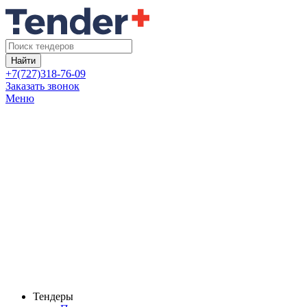
Найти
+7(727)318-76-09
Заказать звонок
Меню
Тендеры