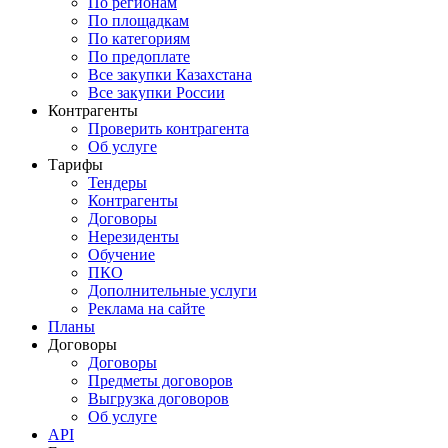
По регионам
По площадкам
По категориям
По предоплате
Все закупки Казахстана
Все закупки России
Контрагенты
Проверить контрагента
Об услуге
Тарифы
Тендеры
Контрагенты
Договоры
Нерезиденты
Обучение
ПКО
Дополнительные услуги
Реклама на сайте
Планы
Договоры
Договоры
Предметы договоров
Выгрузка договоров
Об услуге
API