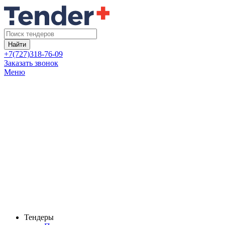
Найти
+7(727)318-76-09
Заказать звонок
Меню
Тендеры