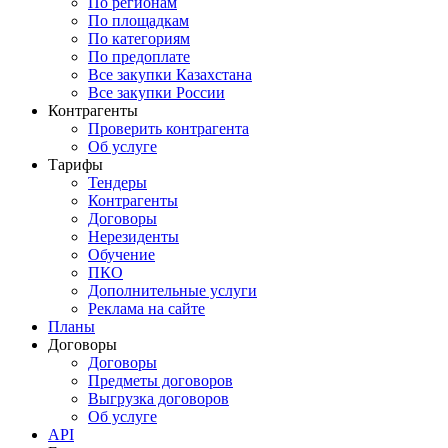
По регионам
По площадкам
По категориям
По предоплате
Все закупки Казахстана
Все закупки России
Контрагенты
Проверить контрагента
Об услуге
Тарифы
Тендеры
Контрагенты
Договоры
Нерезиденты
Обучение
ПКО
Дополнительные услуги
Реклама на сайте
Планы
Договоры
Договоры
Предметы договоров
Выгрузка договоров
Об услуге
API