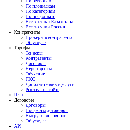
По регионам
По площадкам
По категориям
По предоплате
Все закупки Казахстана
Все закупки России
Контрагенты
Проверить контрагента
Об услуге
Тарифы
Тендеры
Контрагенты
Договоры
Нерезиденты
Обучение
ПКО
Дополнительные услуги
Реклама на сайте
Планы
Договоры
Договоры
Предметы договоров
Выгрузка договоров
Об услуге
API