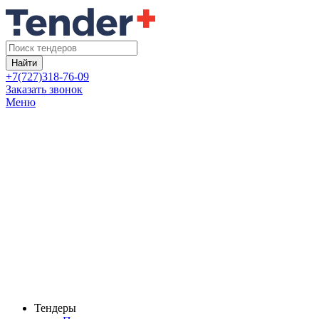
Найти
+7(727)318-76-09
Заказать звонок
Меню
Тендеры