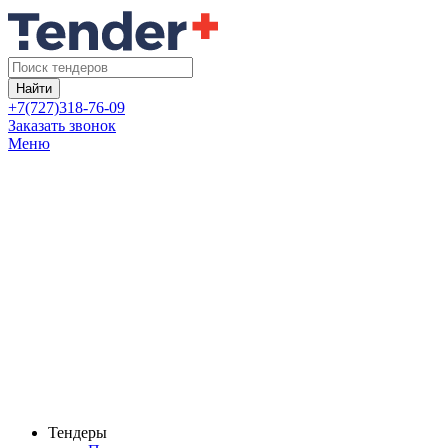
Найти
+7(727)318-76-09
Заказать звонок
Меню
Тендеры