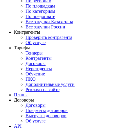
По регионам
По площадкам
По категориям
По предоплате
Все закупки Казахстана
Все закупки России
Контрагенты
Проверить контрагента
Об услуге
Тарифы
Тендеры
Контрагенты
Договоры
Нерезиденты
Обучение
ПКО
Дополнительные услуги
Реклама на сайте
Планы
Договоры
Договоры
Предметы договоров
Выгрузка договоров
Об услуге
API