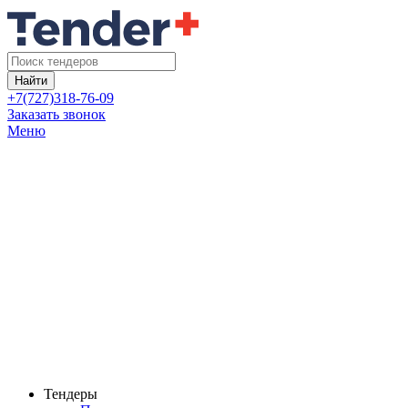
Найти
+7(727)318-76-09
Заказать звонок
Меню
Тендеры