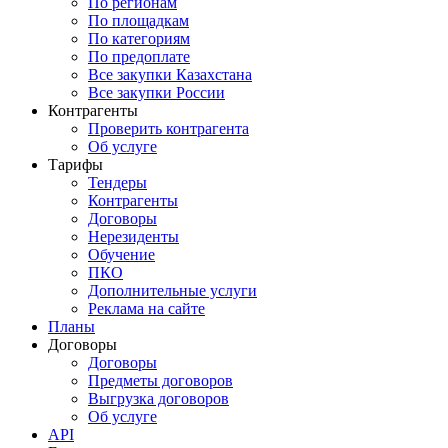
По регионам
По площадкам
По категориям
По предоплате
Все закупки Казахстана
Все закупки России
Контрагенты
Проверить контрагента
Об услуге
Тарифы
Тендеры
Контрагенты
Договоры
Нерезиденты
Обучение
ПКО
Дополнительные услуги
Реклама на сайте
Планы
Договоры
Договоры
Предметы договоров
Выгрузка договоров
Об услуге
API