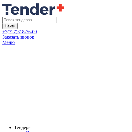
Найти
+7(727)318-76-09
Заказать звонок
Меню
Тендеры