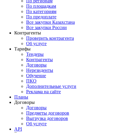
По регионам
По площадкам
По категориям
По предоплате
Все закупки Казахстана
Все закупки России
Контрагенты
Проверить контрагента
Об услуге
Тарифы
Тендеры
Контрагенты
Договоры
Нерезиденты
Обучение
ПКО
Дополнительные услуги
Реклама на сайте
Планы
Договоры
Договоры
Предметы договоров
Выгрузка договоров
Об услуге
API