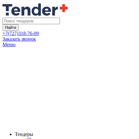
Найти
+7(727)318-76-09
Заказать звонок
Меню
Тендеры