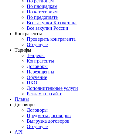
По регионам
По площадкам
По категориям
По предоплате
Все закупки Казахстана
Все закупки России
Контрагенты
Проверить контрагента
Об услуге
Тарифы
Тендеры
Контрагенты
Договоры
Нерезиденты
Обучение
ПКО
Дополнительные услуги
Реклама на сайте
Планы
Договоры
Договоры
Предметы договоров
Выгрузка договоров
Об услуге
API