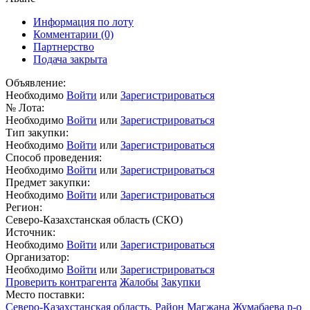
Информация по лоту
Комментарии
(0)
Партнерство
Подача закрыта
Объявление:
Необходимо
Войти
или
Зарегистрироваться
№ Лота:
Необходимо
Войти
или
Зарегистрироваться
Тип закупки:
Необходимо
Войти
или
Зарегистрироваться
Способ проведения:
Необходимо
Войти
или
Зарегистрироваться
Предмет закупки:
Необходимо
Войти
или
Зарегистрироваться
Регион:
Северо-Казахстанская область (СКО)
Источник:
Необходимо
Войти
или
Зарегистрироваться
Организатор:
Необходимо
Войти
или
Зарегистрироваться
Проверить контрагента
Жалобы
Закупки
Место поставки:
Северо-Казахстанская область, Район Магжана Жумабаева р-о