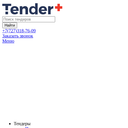
Найти
+7(727)318-76-09
Заказать звонок
Меню
Тендеры