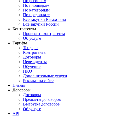
По регионам
По площадкам
По категориям
По предоплате
Все закупки Казахстана
Все закупки России
Контрагенты
Проверить контрагента
Об услуге
Тарифы
Тендеры
Контрагенты
Договоры
Нерезиденты
Обучение
ПКО
Дополнительные услуги
Реклама на сайте
Планы
Договоры
Договоры
Предметы договоров
Выгрузка договоров
Об услуге
API