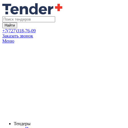
Найти
+7(727)318-76-09
Заказать звонок
Меню
Тендеры