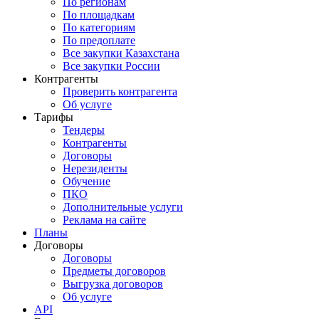
По регионам
По площадкам
По категориям
По предоплате
Все закупки Казахстана
Все закупки России
Контрагенты
Проверить контрагента
Об услуге
Тарифы
Тендеры
Контрагенты
Договоры
Нерезиденты
Обучение
ПКО
Дополнительные услуги
Реклама на сайте
Планы
Договоры
Договоры
Предметы договоров
Выгрузка договоров
Об услуге
API