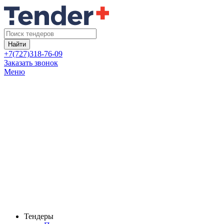
Найти
+7(727)318-76-09
Заказать звонок
Меню
Тендеры