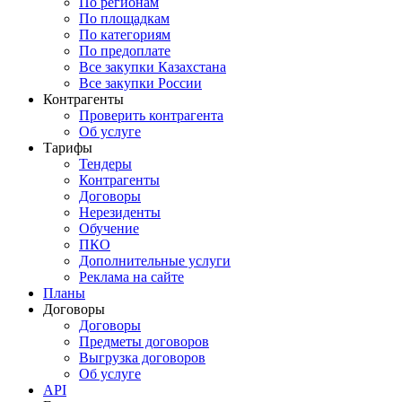
По регионам
По площадкам
По категориям
По предоплате
Все закупки Казахстана
Все закупки России
Контрагенты
Проверить контрагента
Об услуге
Тарифы
Тендеры
Контрагенты
Договоры
Нерезиденты
Обучение
ПКО
Дополнительные услуги
Реклама на сайте
Планы
Договоры
Договоры
Предметы договоров
Выгрузка договоров
Об услуге
API