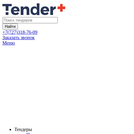
Найти
+7(727)318-76-09
Заказать звонок
Меню
Тендеры