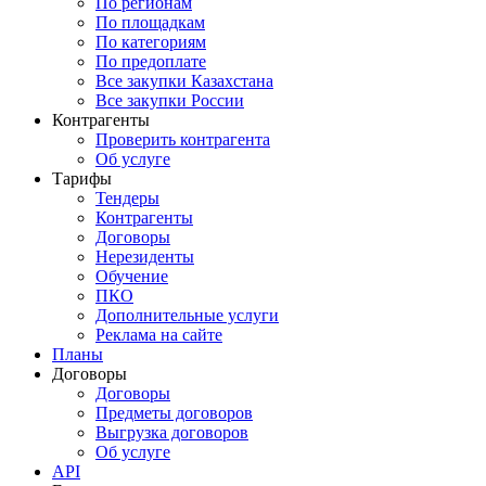
По регионам
По площадкам
По категориям
По предоплате
Все закупки Казахстана
Все закупки России
Контрагенты
Проверить контрагента
Об услуге
Тарифы
Тендеры
Контрагенты
Договоры
Нерезиденты
Обучение
ПКО
Дополнительные услуги
Реклама на сайте
Планы
Договоры
Договоры
Предметы договоров
Выгрузка договоров
Об услуге
API