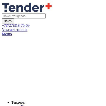
Найти
+7(727)318-76-09
Заказать звонок
Меню
Тендеры