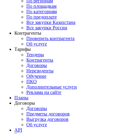
По регионам
По площадкам
По категориям
По предоплате
Все закупки Казахстана
Все закупки России
Контрагенты
Проверить контрагента
Об услуге
Тарифы
Тендеры
Контрагенты
Договоры
Нерезиденты
Обучение
ПКО
Дополнительные услуги
Реклама на сайте
Планы
Договоры
Договоры
Предметы договоров
Выгрузка договоров
Об услуге
API