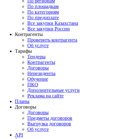
По регионам
По площадкам
По категориям
По предоплате
Все закупки Казахстана
Все закупки России
Контрагенты
Проверить контрагента
Об услуге
Тарифы
Тендеры
Контрагенты
Договоры
Нерезиденты
Обучение
ПКО
Дополнительные услуги
Реклама на сайте
Планы
Договоры
Договоры
Предметы договоров
Выгрузка договоров
Об услуге
API