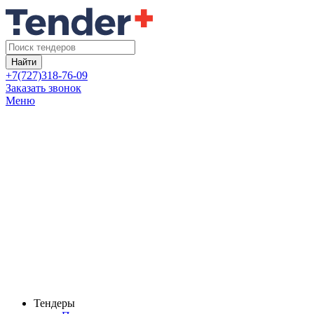
Найти
+7(727)318-76-09
Заказать звонок
Меню
Тендеры