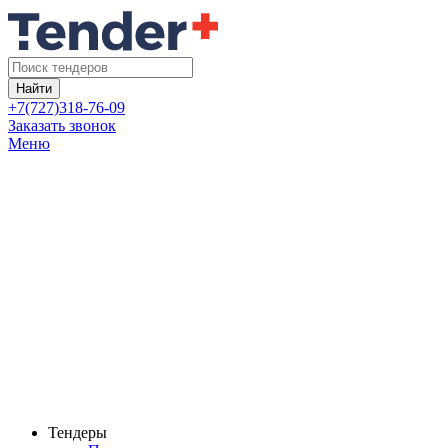
Найти
+7(727)318-76-09
Заказать звонок
Меню
Тендеры