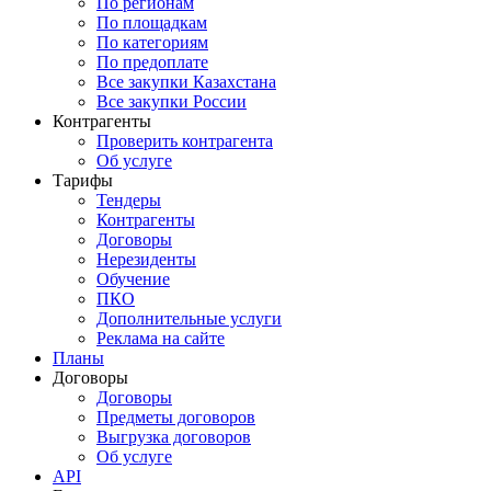
По регионам
По площадкам
По категориям
По предоплате
Все закупки Казахстана
Все закупки России
Контрагенты
Проверить контрагента
Об услуге
Тарифы
Тендеры
Контрагенты
Договоры
Нерезиденты
Обучение
ПКО
Дополнительные услуги
Реклама на сайте
Планы
Договоры
Договоры
Предметы договоров
Выгрузка договоров
Об услуге
API