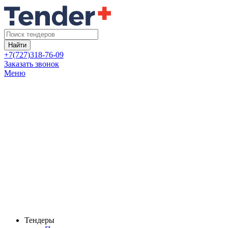
Найти
+7(727)318-76-09
Заказать звонок
Меню
Тендеры