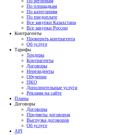
По регионам
По площадкам
По категориям
По предоплате
Все закупки Казахстана
Все закупки России
Контрагенты
Проверить контрагента
Об услуге
Тарифы
Тендеры
Контрагенты
Договоры
Нерезиденты
Обучение
ПКО
Дополнительные услуги
Реклама на сайте
Планы
Договоры
Договоры
Предметы договоров
Выгрузка договоров
Об услуге
API