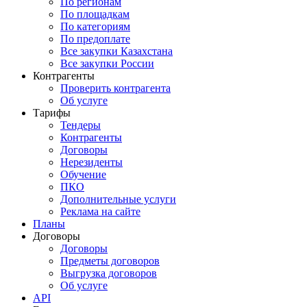
По регионам
По площадкам
По категориям
По предоплате
Все закупки Казахстана
Все закупки России
Контрагенты
Проверить контрагента
Об услуге
Тарифы
Тендеры
Контрагенты
Договоры
Нерезиденты
Обучение
ПКО
Дополнительные услуги
Реклама на сайте
Планы
Договоры
Договоры
Предметы договоров
Выгрузка договоров
Об услуге
API