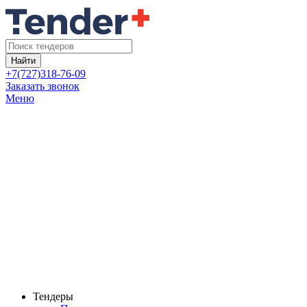
Найти
+7(727)318-76-09
Заказать звонок
Меню
Тендеры