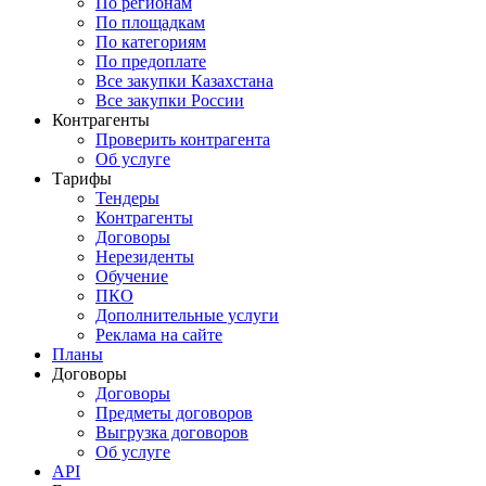
По регионам
По площадкам
По категориям
По предоплате
Все закупки Казахстана
Все закупки России
Контрагенты
Проверить контрагента
Об услуге
Тарифы
Тендеры
Контрагенты
Договоры
Нерезиденты
Обучение
ПКО
Дополнительные услуги
Реклама на сайте
Планы
Договоры
Договоры
Предметы договоров
Выгрузка договоров
Об услуге
API