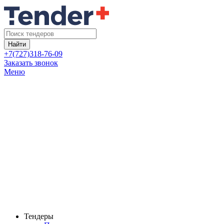
Найти
+7(727)318-76-09
Заказать звонок
Меню
Тендеры