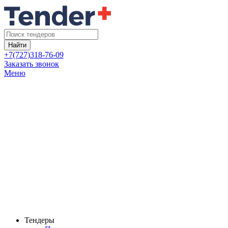
Найти
+7(727)318-76-09
Заказать звонок
Меню
Тендеры