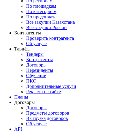
По регионам
По площадкам
По категориям
По предоплате
Все закупки Казахстана
Все закупки России
Контрагенты
Проверить контрагента
Об услуге
Тарифы
Тендеры
Контрагенты
Договоры
Нерезиденты
Обучение
ПКО
Дополнительные услуги
Реклама на сайте
Планы
Договоры
Договоры
Предметы договоров
Выгрузка договоров
Об услуге
API