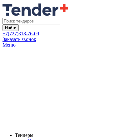
Найти
+7(727)318-76-09
Заказать звонок
Меню
Тендеры