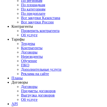
По регионам
По площадкам
По категориям
По предоплате
Все закупки Казахстана
Все закупки России
Контрагенты
Проверить контрагента
Об услуге
Тарифы
Тендеры
Контрагенты
Договоры
Нерезиденты
Обучение
ПКО
Дополнительные услуги
Реклама на сайте
Планы
Договоры
Договоры
Предметы договоров
Выгрузка договоров
Об услуге
API