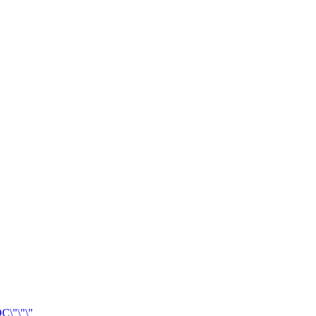
\"\"\"