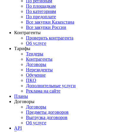
По регионам
По площадкам
По категориям
По предоплате
Все закупки Казахстана
Все закупки России
Контрагенты
Проверить контрагента
Об услуге
Тарифы
Тендеры
Контрагенты
Договоры
Нерезиденты
Обучение
ПКО
Дополнительные услуги
Реклама на сайте
Планы
Договоры
Договоры
Предметы договоров
Выгрузка договоров
Об услуге
API