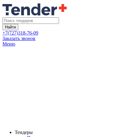
Найти
+7(727)318-76-09
Заказать звонок
Меню
Тендеры