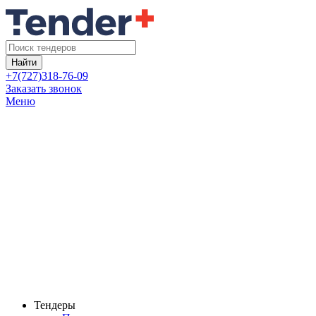
Найти
+7(727)318-76-09
Заказать звонок
Меню
Тендеры