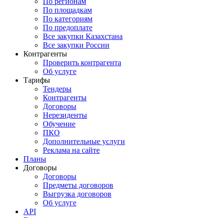
По регионам
По площадкам
По категориям
По предоплате
Все закупки Казахстана
Все закупки России
Контрагенты
Проверить контрагента
Об услуге
Тарифы
Тендеры
Контрагенты
Договоры
Нерезиденты
Обучение
ПКО
Дополнительные услуги
Реклама на сайте
Планы
Договоры
Договоры
Предметы договоров
Выгрузка договоров
Об услуге
API