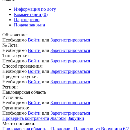
Информация по лоту
Комментарии
(0)
Партнерство
Подача закрыта
Объявление:
Необходимо
Войти
или
Зарегистрироваться
№ Лота:
Необходимо
Войти
или
Зарегистрироваться
Тип закупки:
Необходимо
Войти
или
Зарегистрироваться
Способ проведения:
Необходимо
Войти
или
Зарегистрироваться
Предмет закупки:
Необходимо
Войти
или
Зарегистрироваться
Регион:
Павлодарская область
Источник:
Необходимо
Войти
или
Зарегистрироваться
Организатор:
Необходимо
Войти
или
Зарегистрироваться
Проверить контрагента
Жалобы
Закупки
Место поставки:
Павлодарская область, г.Павлодар г.Павлодар, ул.Ворушина 6/2