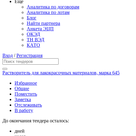
Еще
Аналитика по договорам
Аналитика по лотам
Блог
Найти партнера
Анкета ЭЦП
ОКЭД
ТН ВЭД
КАТО
Вход
/
Регистрация
Растворитель для лакокрасочных материалов, марка 645
Избранное
Общие
Поместить
Заметка
Отслеживать
В работу
До окончания тендера осталось:
дней