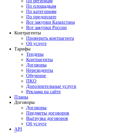
По регионам
По площадкам
По категориям
По предоплате
Все закупки Казахстана
Все закупки России
Контрагенты
Проверить контрагента
Об услуге
Тарифы
Тендеры
Контрагенты
Договоры
Нерезиденты
Обучение
ПКО
Дополнительные услуги
Реклама на сайте
Планы
Договоры
Договоры
Предметы договоров
Выгрузка договоров
Об услуге
API