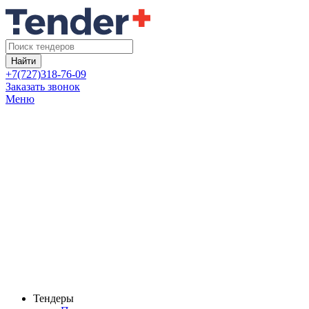
Найти
+7(727)318-76-09
Заказать звонок
Меню
Тендеры