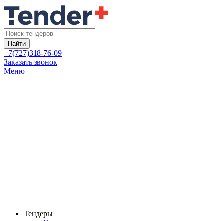
Найти
+7(727)318-76-09
Заказать звонок
Меню
Тендеры