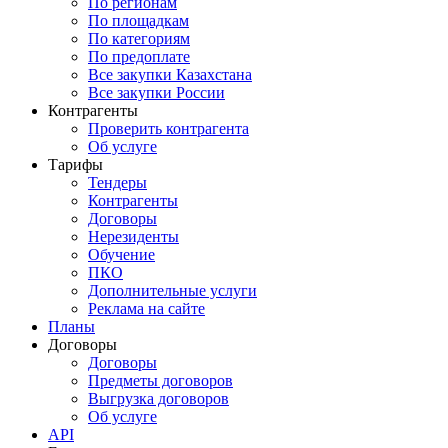
По регионам
По площадкам
По категориям
По предоплате
Все закупки Казахстана
Все закупки России
Контрагенты
Проверить контрагента
Об услуге
Тарифы
Тендеры
Контрагенты
Договоры
Нерезиденты
Обучение
ПКО
Дополнительные услуги
Реклама на сайте
Планы
Договоры
Договоры
Предметы договоров
Выгрузка договоров
Об услуге
API